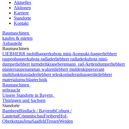
Aktuelles
Aktionen
Karriere
Standorte
Kontakt
Baumaschinen
kaufen & mieten
Anbauteile
Baumaschinen
LIEBHERR mobilbagger
kubota mini-/kompakt-bagger
liebherr
raupenbagger
kubota radlader
liebherr radlader
kubota mini-
dumper
liebherr turmdrehkrane
bergmann rad-/kettendumper
liebherr
planierraupen
amman walzen
liebherr muldenkipper
avant
multifunktionslader
liebherr teleskoplader
anbaugeräte
liebherr
materialumschlagtechnik
Baumaschinen
gebraucht
Unsere Standorte in Bayern,
Thüringen und Sachsen
Standorte
Bamberg
Bindlach / Bayreuth
Coburg /
Lautertal
Crimmitschau
Freiberg
Hof-
Oberkotzau
Jena
Saalfeld
Treuen
Weiden