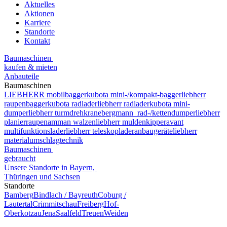
Aktuelles
Aktionen
Karriere
Standorte
Kontakt
Baumaschinen
kaufen & mieten
Anbauteile
Baumaschinen
LIEBHERR mobilbagger
kubota mini-/kompakt-bagger
liebherr
raupenbagger
kubota radlader
liebherr radlader
kubota mini-
dumper
liebherr turmdrehkrane
bergmann rad-/kettendumper
liebherr
planierraupen
amman walzen
liebherr muldenkipper
avant
multifunktionslader
liebherr teleskoplader
anbaugeräte
liebherr
materialumschlagtechnik
Baumaschinen
gebraucht
Unsere Standorte in Bayern,
Thüringen und Sachsen
Standorte
Bamberg
Bindlach / Bayreuth
Coburg /
Lautertal
Crimmitschau
Freiberg
Hof-
Oberkotzau
Jena
Saalfeld
Treuen
Weiden