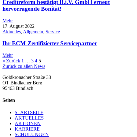
Creditreform bestätigt B.i.V. GmbH erneut
hervorragende Bonität!
Mehr
17. August 2022
Aktuelles
,
Allgemein
,
Service
Ihr ECM-Zertifizierter Servicepartner
Mehr
« Zurück
1
…
3
4
5
Zurück zu allen News
Goldkronacher Straße 33
OT Bindlacher Berg
95463 Bindlach
Seiten
STARTSEITE
AKTUELLES
AKTIONEN
KARRIERE
SCHULUNGEN