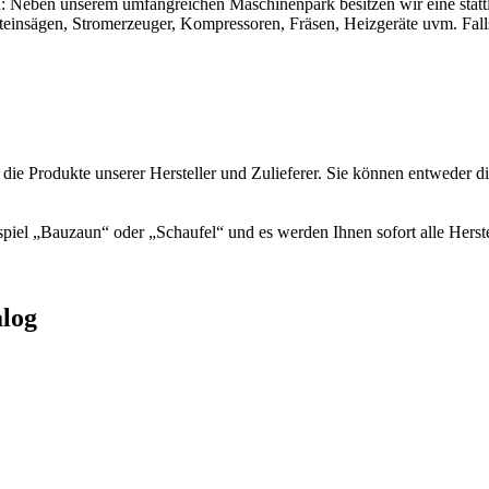
tigen: Neben unserem umfangreichen Maschinenpark besitzen wir eine st
steinsägen, Stromerzeuger, Kompressoren, Fräsen, Heizgeräte uvm. Fal
 die Produkte unserer Hersteller und Zulieferer. Sie können entweder d
spiel „Bauzaun“ oder „Schaufel“ und es werden Ihnen sofort alle Herste
alog