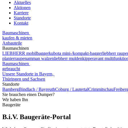
Aktuelles
Aktionen
Karriere
Standorte
Kontakt
Baumaschinen
kaufen & mieten
Anbauteile
Baumaschinen
LIEBHERR mobilbagger
kubota mini-/kompakt-bagger
liebherr raup
planierraupen
amman walzen
liebherr muldenkipper
avant multifunktio
Baumaschinen
gebraucht
Unsere Standorte in Bayern,
Thüringen und Sachsen
Standorte
Bamberg
Bindlach / Bayreuth
Coburg / Lautertal
Crimmitschau
Freiber
Sie brauchen einen Dumper?
Wir haben Ihn
Baugeräte
B.i.V. Baugeräte-Portal