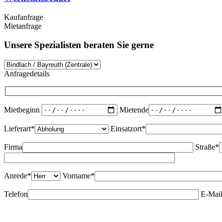
Kaufanfrage
Mietanfrage
Unsere Spezialisten beraten Sie gerne
Anfragedetails
Bitte lasse dieses Feld leer.
Mietbeginn
Mietende
Lieferart*
Einsatzort*
Firma
Straße*
Anrede*
Vorname*
Telefon
E-Mail