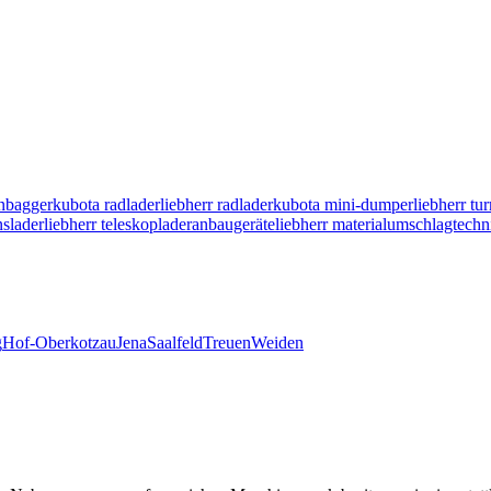
enbagger
kubota radlader
liebherr radlader
kubota mini-dumper
liebherr t
nslader
liebherr teleskoplader
anbaugeräte
liebherr materialumschlagtechn
g
Hof-Oberkotzau
Jena
Saalfeld
Treuen
Weiden