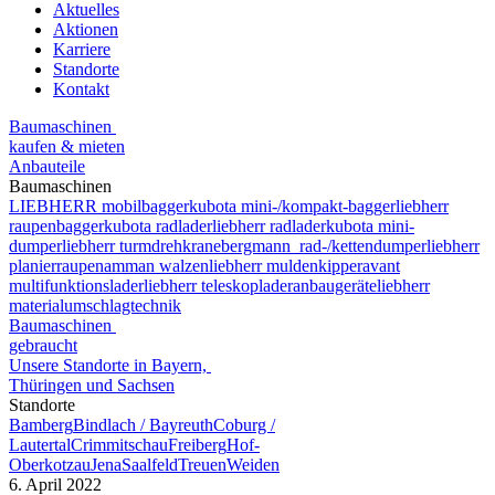
Aktuelles
Aktionen
Karriere
Standorte
Kontakt
Baumaschinen
kaufen & mieten
Anbauteile
Baumaschinen
LIEBHERR mobilbagger
kubota mini-/kompakt-bagger
liebherr
raupenbagger
kubota radlader
liebherr radlader
kubota mini-
dumper
liebherr turmdrehkrane
bergmann rad-/kettendumper
liebherr
planierraupen
amman walzen
liebherr muldenkipper
avant
multifunktionslader
liebherr teleskoplader
anbaugeräte
liebherr
materialumschlagtechnik
Baumaschinen
gebraucht
Unsere Standorte in Bayern,
Thüringen und Sachsen
Standorte
Bamberg
Bindlach / Bayreuth
Coburg /
Lautertal
Crimmitschau
Freiberg
Hof-
Oberkotzau
Jena
Saalfeld
Treuen
Weiden
6. April 2022